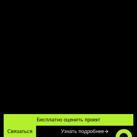
Бесплатно оценить проект
Связаться
Узнать подробнее