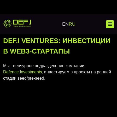
Главная
DEF.I Ventures
EN
RU
DEF.I VENTURES: ИНВЕСТИЦИИ
В WEB3-СТАРТАПЫ
Блoкчейн
Мы - венчурное подразделение компании
Банковские решения
Инвестиционные платформы
Defence.Investments
, инвестируем в проекты на ранней
стадии seed/pre-seed.
Корпоративные решения
Launchpad
Мобильная разработка
Инвестиционные платформы
Криптокошелек
Веб-разработка
Кастомная разработка
Криптопроцессинг
Сложные IT-решения
Криптобиржа CEX/DEX
Мессенджеры
Масштабирование проекта